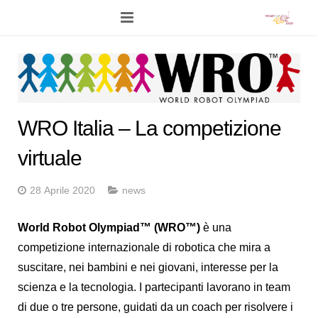
Home
Programma
Eventi Live
WRO Italia – La competizione
Network
virtuale
Competizioni
28 Aprile 2020
news
Stampa
World Robot Olympiad™ (WRO™)
è una
competizione internazionale di robotica che mira a
News
suscitare, nei bambini e nei giovani, interesse per la
Foto
scienza e la tecnologia. I partecipanti lavorano in team
di due o tre persone, guidati da un coach per risolvere i