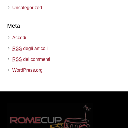
Uncategorized
Meta
Accedi
RSS
degli articoli
RSS
dei commenti
WordPress.org