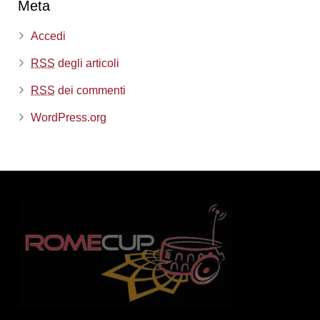
Meta
Accedi
RSS
degli articoli
RSS
dei commenti
WordPress.org