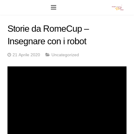
Home
Storie da RomeCup –
Programma
Insegnare con i robot
Eventi Live
21 Aprile 2020
Uncategorized
Network
Competizioni
Stampa
News
Foto