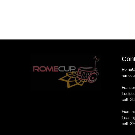
Cont
RomeC
romecu
France
f.deldu
cell: 3
Fiamme
f.casta
cell: 3