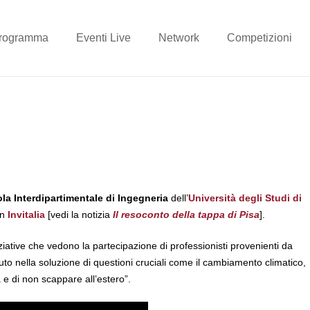
rogramma
Eventi Live
Network
Competizioni
a Interdipartimentale di Ingegneria
dell’
Università degli Studi di
on
Invitalia
[vedi la notizia
Il resoconto della tappa di Pisa
].
niziative che vedono la partecipazione di professionisti provenienti da
tributo nella soluzione di questioni cruciali come il cambiamento climatico,
 e di non scappare all’estero”.