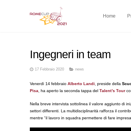
Home
P
Ingegneri in team
17 Febbraio 2020
news
Venerdì 14 febbraio
Alberto Landi
, preside della
Scuol
Pisa
, ha aperto la seconda tappa del
Talent’s Tour
c
Nella breve intervista sottolinea il valore aggiunto di i
settori differenti. La multidisciplinarità rafforza il con
mentre “il lavoro in squadra permettere di fare impresa