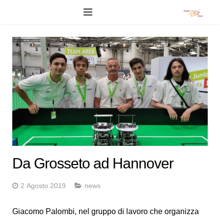
Home
Programma
Eventi Live
Network
Competizioni
Stampa
Da Grosseto ad Hannover
News
2 Agosto 2019
news
Foto
Giacomo Palombi, nel gruppo di lavoro che organizza